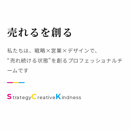
売れるを創る
私たちは、戦略×営業×デザインで、
“売れ続ける状態”を創るプロフェッショナルチ
ームです
S
C
K
trategy
reative
indness