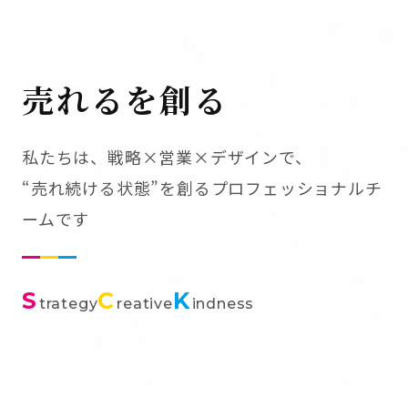
売れるを創る
私たちは、戦略×営業×デザインで、
“売れ続ける状態”を創るプロフェッショナルチ
ームです
S
C
K
trategy
reative
indness