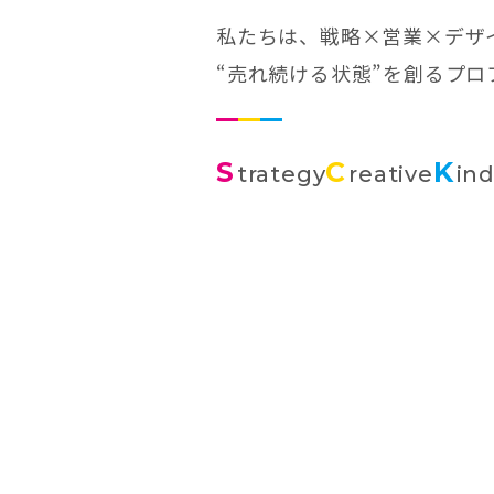
私たちは、戦略×営業×デザ
“売れ続ける状態”を創るプ
S
C
K
trategy
reative
in