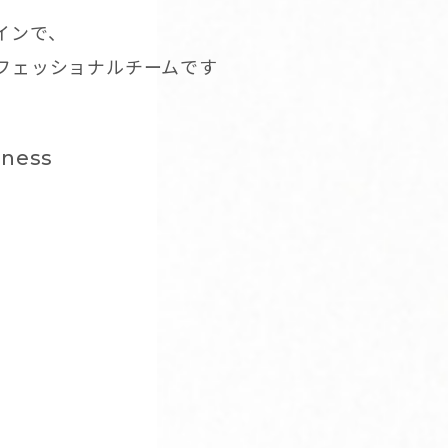
インで、
ロフェッショナルチームです
dness