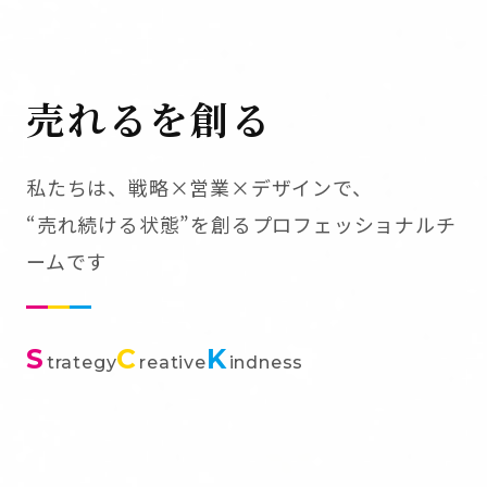
売れるを創る
私たちは、戦略×営業×デザインで、
“売れ続ける状態”を創るプロフェッショナルチ
ームです
S
C
K
trategy
reative
indness