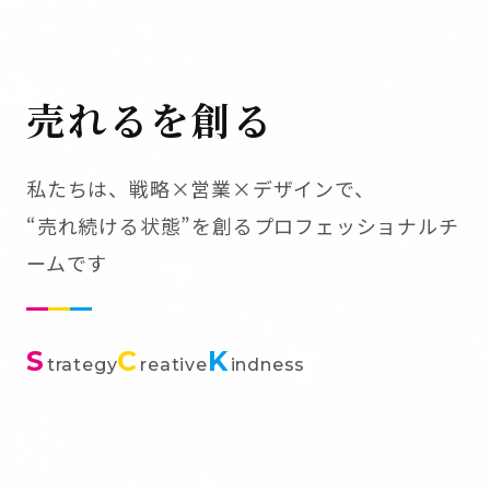
売れるを創る
私たちは、戦略×営業×デザインで、
“売れ続ける状態”を創るプロフェッショナルチ
ームです
S
C
K
trategy
reative
indness