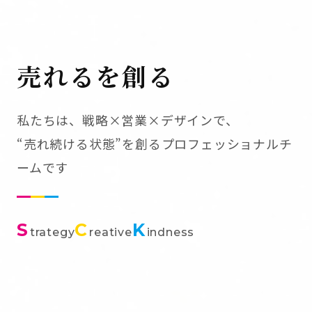
売れるを創る
私たちは、戦略×営業×デザインで、
“売れ続ける状態”を創るプロフェッショナルチ
ームです
S
C
K
trategy
reative
indness