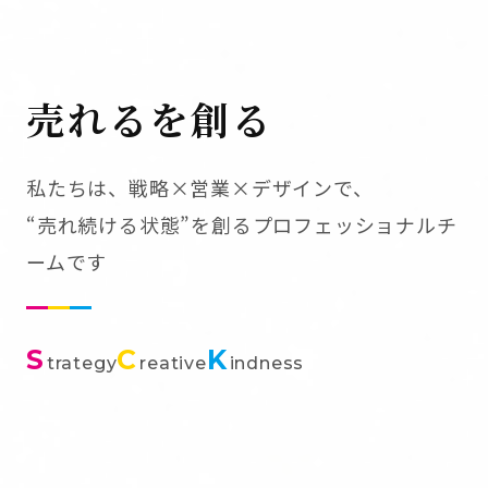
売れるを創る
私たちは、戦略×営業×デザインで、
“売れ続ける状態”を創るプロフェッショナルチ
ームです
S
C
K
trategy
reative
indness