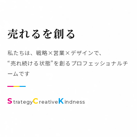
売れるを創る
私たちは、戦略×営業×デザインで、
“売れ続ける状態”を創るプロフェッショナルチ
ームです
S
C
K
trategy
reative
indness