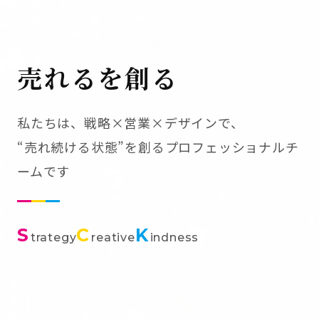
売れるを創る
私たちは、戦略×営業×デザインで、
“売れ続ける状態”を創るプロフェッショナルチ
ームです
S
C
K
trategy
reative
indness