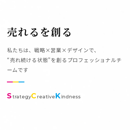
売れるを創る
私たちは、戦略×営業×デザインで、
“売れ続ける状態”を創るプロフェッショナルチ
ームです
S
C
K
trategy
reative
indness