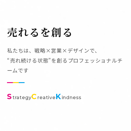
売れるを創る
私たちは、戦略×営業×デザインで、
“売れ続ける状態”を創るプロフェッショナルチ
ームです
S
C
K
trategy
reative
indness