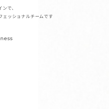
インで、
ロフェッショナルチームです
dness