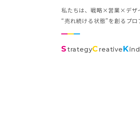
私たちは、戦略×営業×デザ
“売れ続ける状態”を創るプ
S
C
K
trategy
reative
in