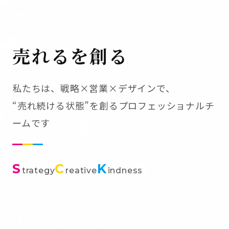
売れるを創る
私たちは、戦略×営業×デザインで、
“売れ続ける状態”を創るプロフェッショナルチ
ームです
S
C
K
trategy
reative
indness