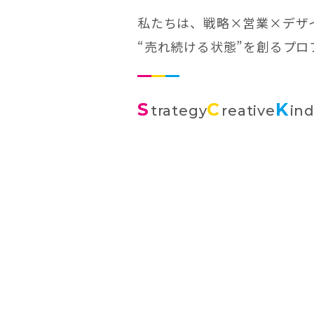
私たちは、戦略×営業×デザ
“売れ続ける状態”を創るプ
S
C
K
trategy
reative
in