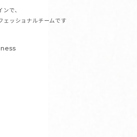
インで、
ロフェッショナルチームです
dness