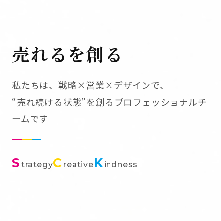
売れるを創る
私たちは、戦略×営業×デザインで、
“売れ続ける状態”を創るプロフェッショナルチ
ームです
S
C
K
trategy
reative
indness