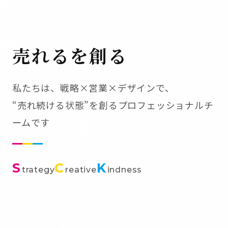
売れるを創る
私たちは、戦略×営業×デザインで、
“売れ続ける状態”を創るプロフェッショナルチ
ームです
S
C
K
trategy
reative
indness