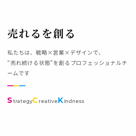
売れるを創る
私たちは、戦略×営業×デザインで、
“売れ続ける状態”を創るプロフェッショナルチ
ームです
S
C
K
trategy
reative
indness