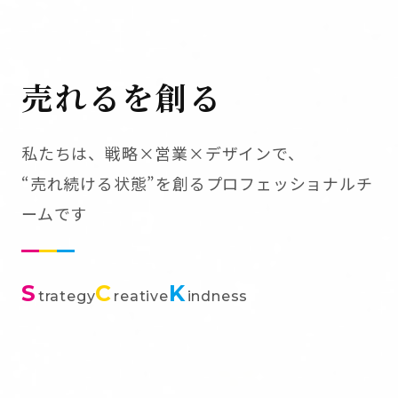
売れるを創る
私たちは、戦略×営業×デザインで、
“売れ続ける状態”を創るプロフェッショナルチ
ームです
S
C
K
trategy
reative
indness