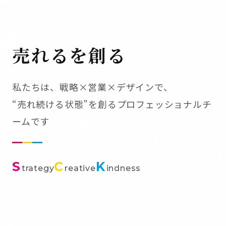
売れるを創る
私たちは、戦略×営業×デザインで、
“売れ続ける状態”を創るプロフェッショナルチ
ームです
S
C
K
trategy
reative
indness