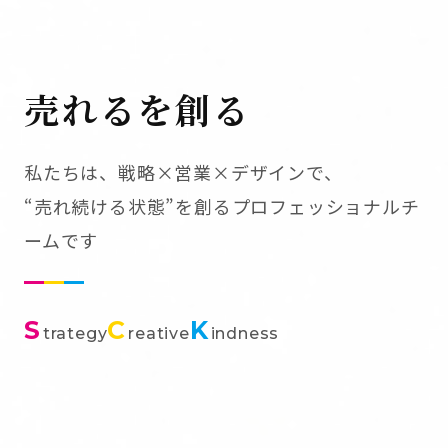
売れるを創る
私たちは、戦略×営業×デザインで、
“売れ続ける状態”を創るプロフェッショナルチ
ームです
S
C
K
trategy
reative
indness