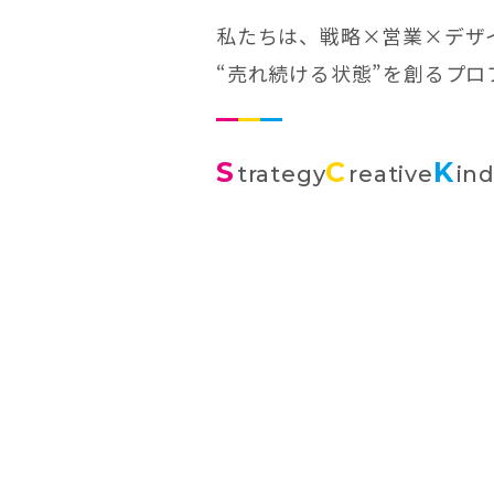
私たちは、戦略×営業×デザ
“売れ続ける状態”を創るプ
S
C
K
trategy
reative
in