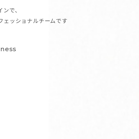
インで、
ロフェッショナルチームです
dness