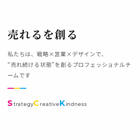
売れるを創る
私たちは、戦略×営業×デザインで、
“売れ続ける状態”を創るプロフェッショナルチ
ームです
S
C
K
trategy
reative
indness