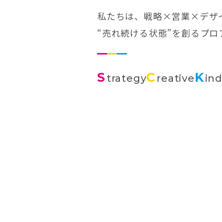
私たちは、戦略×営業×デザ
“売れ続ける状態”を創るプ
S
C
K
trategy
reative
in