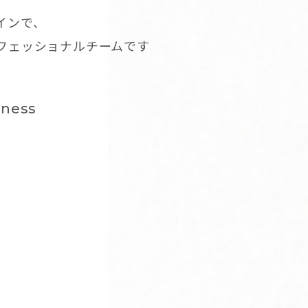
インで、
ロフェッショナルチームです
dness