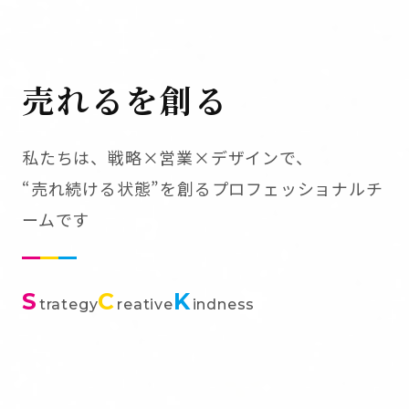
売れるを創る
私たちは、戦略×営業×デザインで、
“売れ続ける状態”を創るプロフェッショナルチ
ームです
S
C
K
trategy
reative
indness