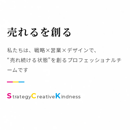
売れるを創る
私たちは、戦略×営業×デザインで、
“売れ続ける状態”を創るプロフェッショナルチ
ームです
S
C
K
trategy
reative
indness