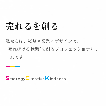
売れるを創る
私たちは、戦略×営業×デザインで、
“売れ続ける状態”を創るプロフェッショナルチ
ームです
S
C
K
trategy
reative
indness