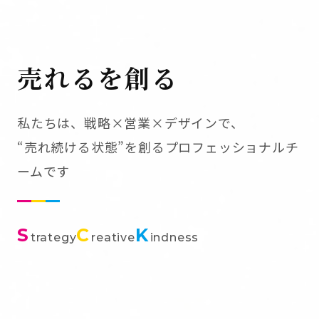
売れるを創る
私たちは、戦略×営業×デザインで、
“売れ続ける状態”を創るプロフェッショナルチ
ームです
S
C
K
trategy
reative
indness