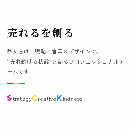
売れるを創る
私たちは、戦略×営業×デザインで、
“売れ続ける状態”を創るプロフェッショナルチ
ームです
S
C
K
trategy
reative
indness