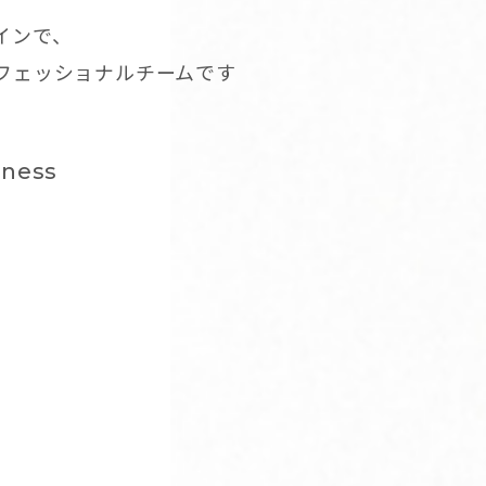
インで、
ロフェッショナルチームです
dness