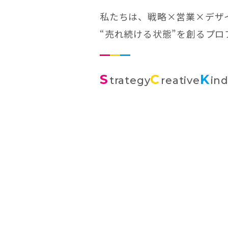
私たちは、戦略×営業×デザ
“売れ続ける状態”を創るプ
S
C
K
trategy
reative
in