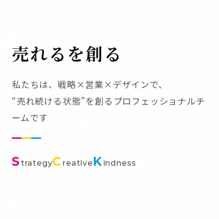
売れるを創る
私たちは、戦略×営業×デザインで、
“売れ続ける状態”を創るプロフェッショナルチ
ームです
S
C
K
trategy
reative
indness