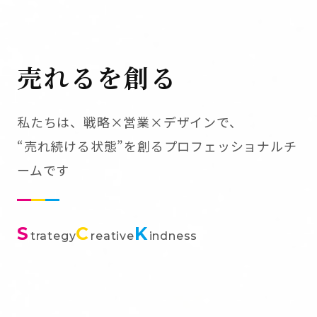
売れるを創る
私たちは、戦略×営業×デザインで、
“売れ続ける状態”を創るプロフェッショナルチ
ームです
S
C
K
trategy
reative
indness